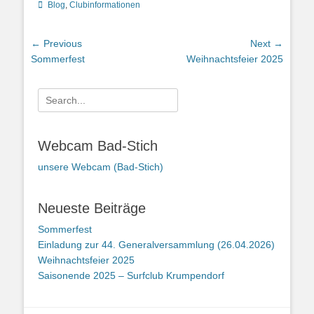
Categories
Blog
,
Clubinformationen
Beitrags-
← Previous
Next →
Navigation
Previous
Next
Sommerfest
Weihnachtsfeier 2025
post:
post:
Search
for:
Webcam Bad-Stich
unsere Webcam (Bad-Stich)
Neueste Beiträge
Sommerfest
Einladung zur 44. Generalversammlung (26.04.2026)
Weihnachtsfeier 2025
Saisonende 2025 – Surfclub Krumpendorf